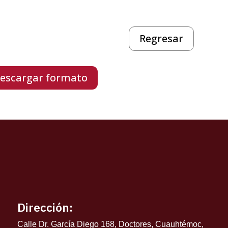
Regresar
escargar formato
Dirección:
Calle Dr. García Diego 168, Doctores, Cuauhtémoc,