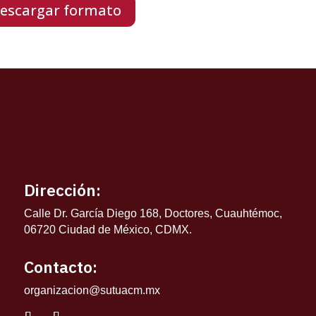
escargar formato
Dirección:
Calle Dr. García Diego 168, Doctores, Cuauhtémoc,
06720 Ciudad de México, CDMX.
Contacto:
organizacion@sutuacm.mx