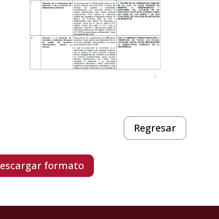
Regresar
escargar formato